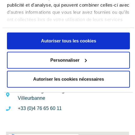
publicité et d'analyse, qui peuvent combiner celles-ci avec
J'accepte de recevoir des informations de OPTIM Technologies
d'autres informations que vous leur avez fournies ou qu'ils
ont collectées lors de votre utilisation de leurs services
En cochant cette case, vous acceptez notre politique de
confidentialité et de protection des données.
Autoriser tous les cookies
Personnaliser
Autoriser les cookies nécessaires
158 Av. Roger Salengro 69100
Villeurbanne
+33 (0)4 76 65 60 11