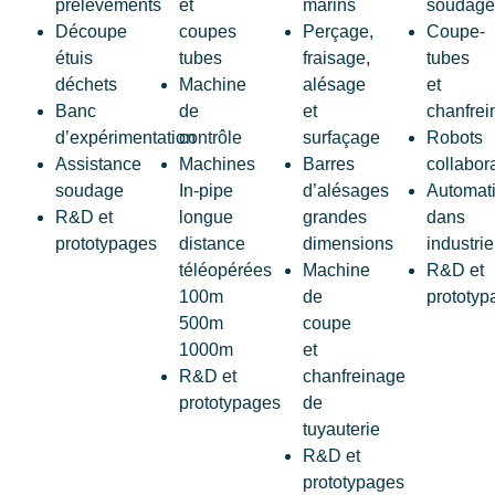
prélèvements
et
marins
soudage
Découpe
coupes
Perçage,
Coupe-
étuis
tubes
fraisage,
tubes
déchets
Machine
alésage
et
Banc
de
et
chanfre
d’expérimentation
contrôle
surfaçage
Robots
Assistance
Machines
Barres
collabora
soudage
In-pipe
d’alésages
Automat
R&D et
longue
grandes
dans
prototypages
distance
dimensions
industrie
téléopérées
Machine
R&D et
100m
de
prototyp
500m
coupe
1000m
et
R&D et
chanfreinage
prototypages
de
tuyauterie
R&D et
prototypages