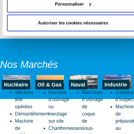
Personnaliser
Autoriser les cookies nécessaires
Nos Marchés
Nucléaire
Oil & Gas
Naval
Industrie
Machine
Machine
Machines
Caméra
télé
d’usinage
d’usinage
d’inspec
opérées
ou
de
Machine
Démantèlement
meulage
coque
de
Machine
sur site
de
préparat
de
Chanfreineuses
sous-
au